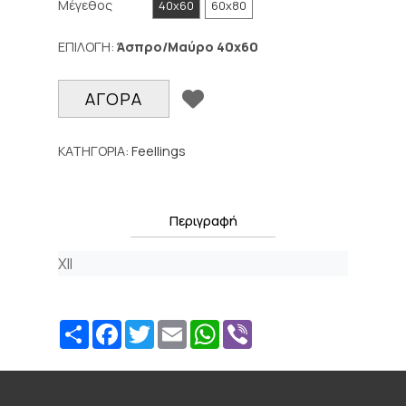
Μέγεθος
40x60
60x80
ΕΠΙΛΟΓΗ:
Άσπρο/Μαύρο
40x60
ΠΡΟΣΘΉΚΗ ΣΕ WI
ΑΓΟΡΑ
ΚΑΤΗΓΟΡΙΑ:
Feellings
Περιγραφή
XII
Share
Facebook
Twitter
Email
WhatsApp
Viber