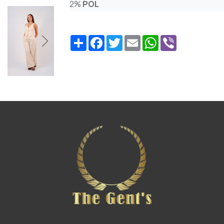
2%
POL
Share
Facebook
Twitter
Email
WhatsApp
Viber