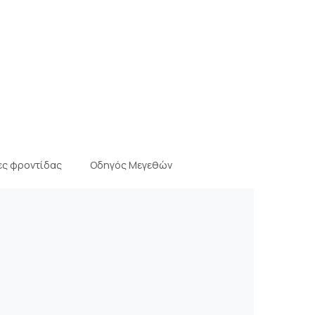
 ΣΕ WISHLIST
ες φροντίδας
Οδηγός Μεγεθών