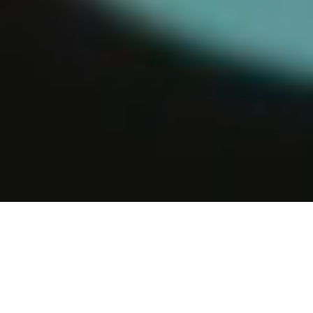
ART GALLERY
AVANT GARDE
Οι πίνακές μου είναι βαθιά επηρεασμένοι
από το πνεύμα της avant-garde, όπου η